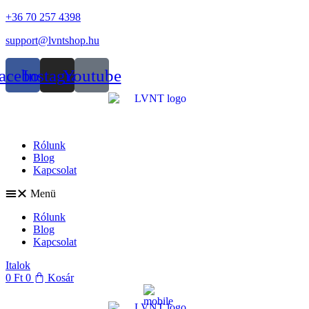
Skip
+36 70 257 4398
to
support@lvntshop.hu
content
acebook
Instagram
Youtube
Rólunk
Blog
Kapcsolat
Menü
Rólunk
Blog
Kapcsolat
Italok
0
Ft
0
Kosár