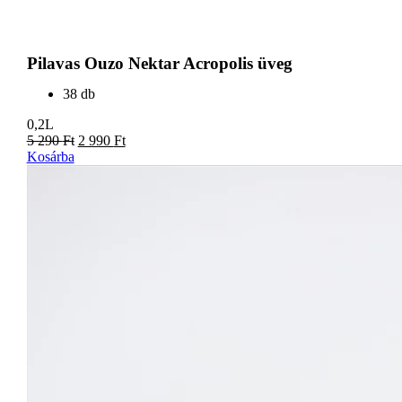
Pilavas Ouzo Nektar Acropolis üveg
38 db
0,2L
5 290
Ft
2 990
Ft
Kosárba