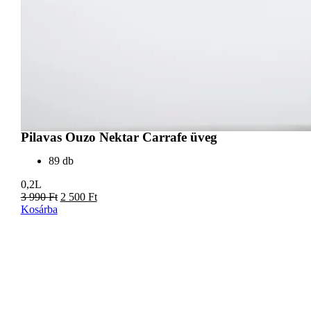
Pilavas Ouzo Nektar Carrafe üveg
89 db
0,2L
3 990
Ft
2 500
Ft
Kosárba