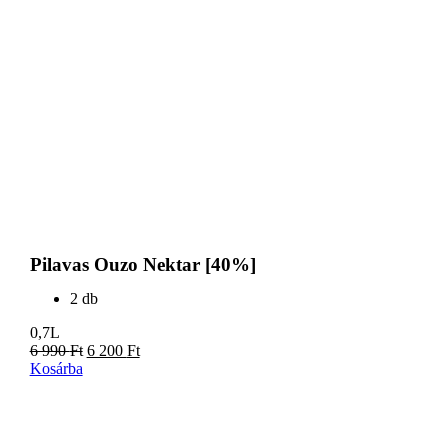
Pilavas Ouzo Nektar [40%]
2 db
0,7L
6 990
Ft
6 200
Ft
Kosárba