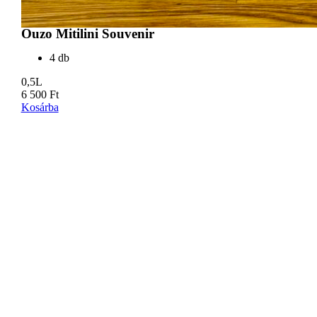
Ouzo Mitilini Souvenir
4 db
0,5L
6 500
Ft
Kosárba